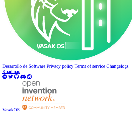
Desarrollo de Software
Privacy policy
Terms of service
Changelogs
Roadmap
VasakOS