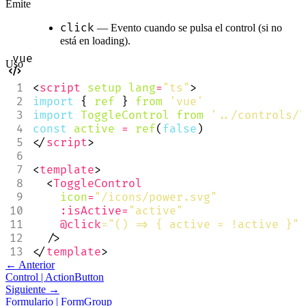
Emite
click
— Evento cuando se pulsa el control (si no
está en loading).
Uso
<
script
setup
lang
=
"ts"
>
import
{
ref
}
from
'vue'
import
ToggleControl
from
'../controls/T
const
active
=
ref
(
false
)
</
script
>
<
template
>
<
ToggleControl
icon
=
"/icons/power.svg"
:isActive
=
"active"
@click
="() => { active = !active }"
/>
</
template
>
← Anterior
Control | ActionButton
Siguiente →
Formulario | FormGroup