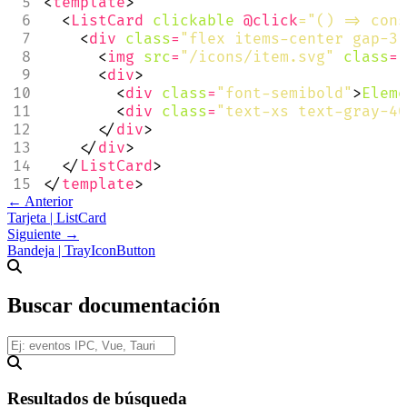
<
template
>
<
ListCard
clickable
@click
="() => cons
<
div
class
=
"flex items-center gap-3"
<
img
src
=
"/icons/item.svg"
class
=
"
<
div
>
<
div
class
=
"font-semibold"
>
Eleme
<
div
class
=
"text-xs text-gray-40
</
div
>
</
div
>
</
ListCard
>
</
template
>
← Anterior
Tarjeta | ListCard
Siguiente →
Bandeja | TrayIconButton
Buscar documentación
Resultados de búsqueda