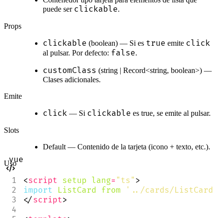
clickable
puede ser
.
Props
clickable
true
click
(boolean) — Si es
emite
false
al pulsar. Por defecto:
.
customClass
(string | Record<string, boolean>) —
Clases adicionales.
Emite
click
clickable
— Si
es true, se emite al pulsar.
Slots
Default — Contenido de la tarjeta (icono + texto, etc.).
Uso
<
script
setup
lang
=
"ts"
>
import
ListCard
from
'../cards/ListCard.
</
script
>