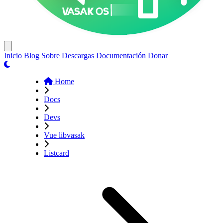
Close menu
Inicio
Blog
Sobre
Descargas
Documentación
Donar
Home
Docs
Devs
Vue libvasak
Listcard